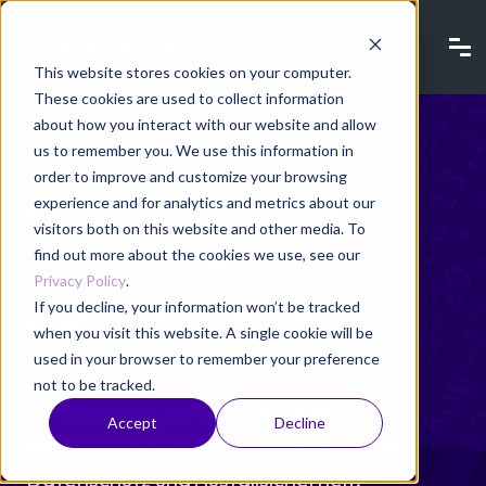
This website stores cookies on your computer.
These cookies are used to collect information
about how you interact with our website and allow
us to remember you. We use this information in
order to improve and customize your browsing
Datensicherheit.
experience and for analytics and metrics about our
visitors both on this website and other media. To
Datenschutz.
find out more about the cookies we use, see our
Privacy Policy
.
Ausfallsicherheit.
If you decline, your information won’t be tracked
when you visit this website. A single cookie will be
used in your browser to remember your preference
not to be tracked.
Vereinfachen Sie die Sicherheit
Accept
Decline
unstrukturierter Daten, verbessern Sie
Datenschutz und Ausfallsicherheit,