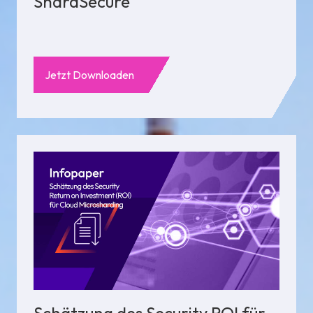
ShardSecure
Jetzt Downloaden
Schätzung des Security ROI für